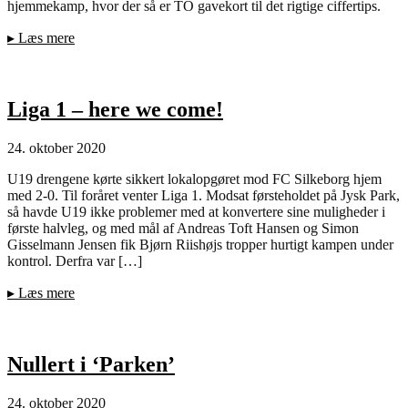
hjemmekamp, hvor der så er TO gavekort til det rigtige ciffertips.
▸
Læs mere
Liga 1 – here we come!
24. oktober 2020
U19 drengene kørte sikkert lokalopgøret mod FC Silkeborg hjem
med 2-0. Til foråret venter Liga 1. Modsat førsteholdet på Jysk Park,
så havde U19 ikke problemer med at konvertere sine muligheder i
første halvleg, og med mål af Andreas Toft Hansen og Simon
Gisselmann Jensen fik Bjørn Riishøjs tropper hurtigt kampen under
kontrol. Derfra var […]
▸
Læs mere
Nullert i ‘Parken’
24. oktober 2020