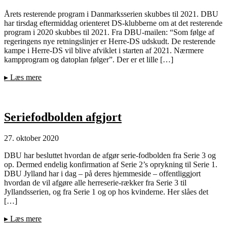
Årets resterende program i Danmarksserien skubbes til 2021. DBU
har tirsdag eftermiddag orienteret DS-klubberne om at det resterende
program i 2020 skubbes til 2021. Fra DBU-mailen: “Som følge af
regeringens nye retningslinjer er Herre-DS udskudt. De resterende
kampe i Herre-DS vil blive afviklet i starten af 2021. Nærmere
kampprogram og datoplan følger”. Der er et lille […]
▸
Læs mere
Seriefodbolden afgjort
27. oktober 2020
DBU har besluttet hvordan de afgør serie-fodbolden fra Serie 3 og
op. Dermed endelig konfirmation af Serie 2’s oprykning til Serie 1.
DBU Jylland har i dag – på deres hjemmeside – offentliggjort
hvordan de vil afgøre alle herreserie-rækker fra Serie 3 til
Jyllandsserien, og fra Serie 1 og op hos kvinderne. Her slåes det
[…]
▸
Læs mere