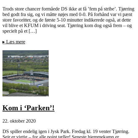
Trods store chancer formåede DS ikke at få ’fem på stribe’. Tjørring
bed godt fra sig, og vi måtte nøjes med 0-0. På forhånd var vi pænt
store favoritter, og de første 5-10 minutter indikerede også, at dette
vil blive et KFUM i driving seat. Tjørring kom dog også frem – og
specielt på et […]
▸
Læs mere
Kom i ‘Parken’!
22. oktober 2020
DS spiller endelig igen i Jysk Park. Fredag kl. 19 venter Tjørring.
Sejr er vigtig – for alle point tæller! Seneste hjemmekamp er