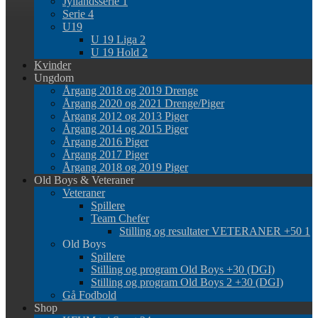
Jyllandsserie 1
Serie 4
U19
U 19 Liga 2
U 19 Hold 2
Kvinder
Ungdom
Årgang 2018 og 2019 Drenge
Årgang 2020 og 2021 Drenge/Piger
Årgang 2012 og 2013 Piger
Årgang 2014 og 2015 Piger
Årgang 2016 Piger
Årgang 2017 Piger
Årgang 2018 og 2019 Piger
Old Boys & Veteraner
Veteraner
Spillere
Team Chefer
Stilling og resultater VETERANER +50 1
Old Boys
Spillere
Stilling og program Old Boys +30 (DGI)
Stilling og program Old Boys 2 +30 (DGI)
Gå Fodbold
Shop