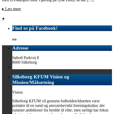
▸
Læs mere
◂
Find os på Facebook!
Adresse
Søholt Parkvej 8
8600 Silkeborg
Silkeborg KFUM Vision og
Mission/Målsætning
Vision
Silkeborg KFUM vil gennem fodbolden/idrætten være
portalen til en sund og ansvarsbevidst foreningskultur, der
rummer ambitioner fra bredde til elite, men særligt har fokus