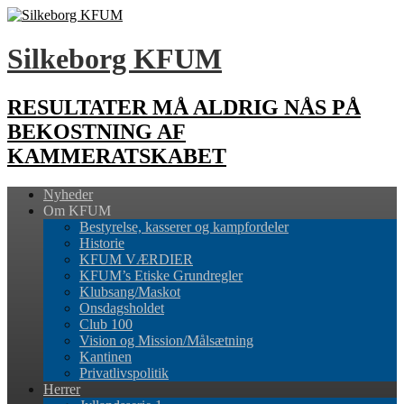
Silkeborg KFUM
RESULTATER MÅ ALDRIG NÅS PÅ
BEKOSTNING AF
KAMMERATSKABET
Nyheder
Om KFUM
Bestyrelse, kasserer og kampfordeler
Historie
KFUM VÆRDIER
KFUM’s Etiske Grundregler
Klubsang/Maskot
Onsdagsholdet
Club 100
Vision og Mission/Målsætning
Kantinen
Privatlivspolitik
Herrer