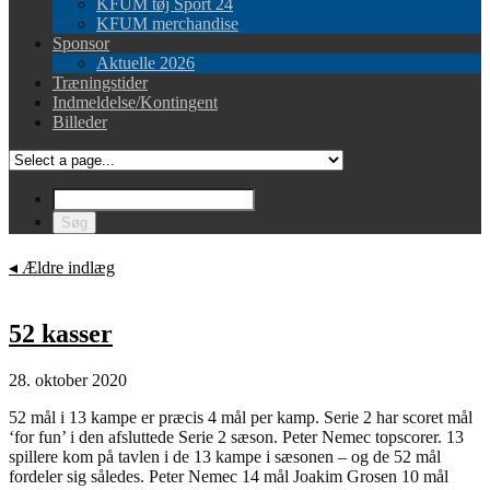
KFUM tøj Sport 24
KFUM merchandise
Sponsor
Aktuelle 2026
Træningstider
Indmeldelse/Kontingent
Billeder
◂
Ældre indlæg
52 kasser
28. oktober 2020
52 mål i 13 kampe er præcis 4 mål per kamp. Serie 2 har scoret mål
‘for fun’ i den afsluttede Serie 2 sæson. Peter Nemec topscorer. 13
spillere kom på tavlen i de 13 kampe i sæsonen – og de 52 mål
fordeler sig således. Peter Nemec 14 mål Joakim Grosen 10 mål