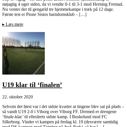
nøjagtig 4 uger siden, da vi vendte 0-1 til 3-1 mod Herning Fremad.
Nu venter der til gengæld tre hjemmekampe i træk på 12 dage.
Første test er Pione Sistos barndomsklub – […]
▸
Læs mere
U19 klar til ‘finalen’
22. oktober 2020
Selvom det først var i det sidste kvarter at tingene blev sat på plads –
så vandt U19 2-0 i Viborg over Viborg FF. Dermed er drengene
‘finale-klar’ til efterårets sidste kamp. I Buskelund mod FC
Silkeborg. Vinder vi kampen på fredag kl. 19 (desværre samtidig
med DS-kampen mod Tjørring på Jysk Park), så har […]