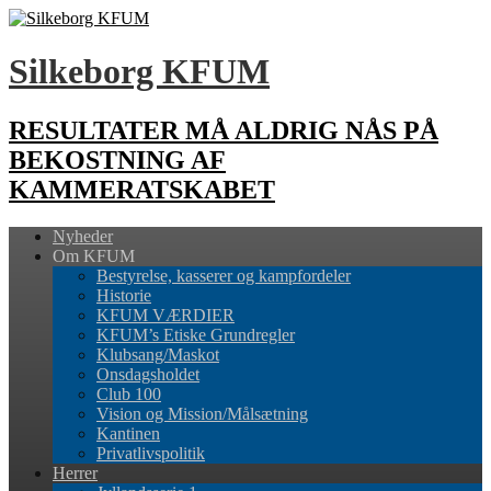
Silkeborg KFUM
RESULTATER MÅ ALDRIG NÅS PÅ
BEKOSTNING AF
KAMMERATSKABET
Nyheder
Om KFUM
Bestyrelse, kasserer og kampfordeler
Historie
KFUM VÆRDIER
KFUM’s Etiske Grundregler
Klubsang/Maskot
Onsdagsholdet
Club 100
Vision og Mission/Målsætning
Kantinen
Privatlivspolitik
Herrer