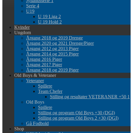
Jyllandsserie 1
Serie 4
U19
U 19 Liga 2
U 19 Hold 2
Kvinder
Ungdom
Årgang 2018 og 2019 Drenge
Årgang 2020 og 2021 Drenge/Piger
Årgang 2012 og 2013 Piger
Årgang 2014 og 2015 Piger
Årgang 2016 Piger
Årgang 2017 Piger
Årgang 2018 og 2019 Piger
Old Boys & Veteraner
Veteraner
Spillere
Team Chefer
Stilling og resultater VETERANER +50 1
Old Boys
Spillere
Stilling og program Old Boys +30 (DGI)
Stilling og program Old Boys 2 +30 (DGI)
Gå Fodbold
Shop