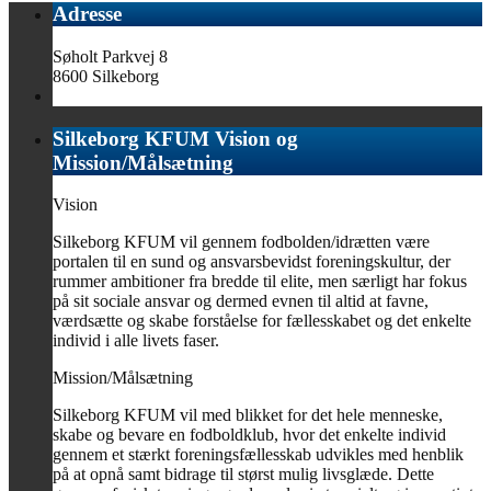
Adresse
Søholt Parkvej 8
8600 Silkeborg
Silkeborg KFUM Vision og
Mission/Målsætning
Vision
Silkeborg KFUM vil gennem fodbolden/idrætten være
portalen til en sund og ansvarsbevidst foreningskultur, der
rummer ambitioner fra bredde til elite, men særligt har fokus
på sit sociale ansvar og dermed evnen til altid at favne,
værdsætte og skabe forståelse for fællesskabet og det enkelte
individ i alle livets faser.
Mission/Målsætning
Silkeborg KFUM vil med blikket for det hele menneske,
skabe og bevare en fodboldklub, hvor det enkelte individ
gennem et stærkt foreningsfællesskab udvikles med henblik
på at opnå samt bidrage til størst mulig livsglæde. Dette