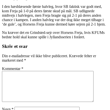
I den hæsblæsende første halvleg, hvor SB faktisk var godt med,
kom Freja på 1-0 på deres første skud på mål. SB udlignede
midtvejs i halvlegen, men Freja bragte sig på 2-1 på deres anden
chance i kampen. I anden halvleg var der dog ikke meget tilbage i
‘de gule’, og Horsens Freja kunne dermed køre sejren på 2-1 hjem.
Nu kræver det en Grindsted-sejr over Horsens Freja, hvis KFUMs
bedste hold skal kunne spille i Jyllandsserien i foråret.
Skriv et svar
Din e-mailadresse vil ikke blive publiceret.
Krævede felter er
markeret med
*
Kommentar
*
Navn
*