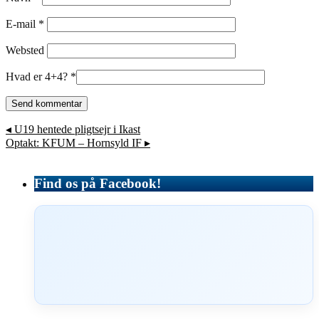
E-mail
*
Websted
Hvad er 4+4?
*
◂
U19 hentede pligtsejr i Ikast
Optakt: KFUM – Hornsyld IF
▸
Find os på Facebook!