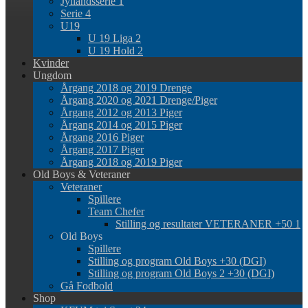
Jyllandsserie 1
Serie 4
U19
U 19 Liga 2
U 19 Hold 2
Kvinder
Ungdom
Årgang 2018 og 2019 Drenge
Årgang 2020 og 2021 Drenge/Piger
Årgang 2012 og 2013 Piger
Årgang 2014 og 2015 Piger
Årgang 2016 Piger
Årgang 2017 Piger
Årgang 2018 og 2019 Piger
Old Boys & Veteraner
Veteraner
Spillere
Team Chefer
Stilling og resultater VETERANER +50 1
Old Boys
Spillere
Stilling og program Old Boys +30 (DGI)
Stilling og program Old Boys 2 +30 (DGI)
Gå Fodbold
Shop