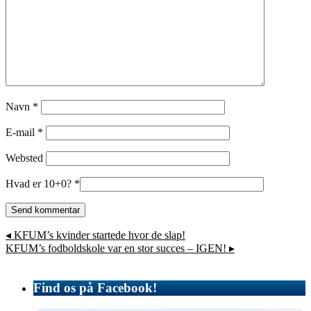
Navn
*
E-mail
*
Websted
Hvad er 10+0?
*
◂
KFUM’s kvinder startede hvor de slap!
KFUM’s fodboldskole var en stor succes – IGEN!
▸
Find os på Facebook!