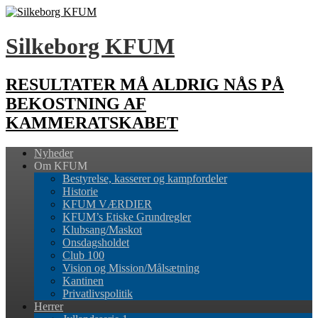
Silkeborg KFUM
RESULTATER MÅ ALDRIG NÅS PÅ
BEKOSTNING AF
KAMMERATSKABET
Nyheder
Om KFUM
Bestyrelse, kasserer og kampfordeler
Historie
KFUM VÆRDIER
KFUM’s Etiske Grundregler
Klubsang/Maskot
Onsdagsholdet
Club 100
Vision og Mission/Målsætning
Kantinen
Privatlivspolitik
Herrer