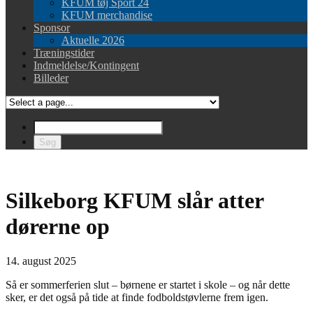
KFUM tøj Sport 24
KFUM merchandise
Sponsor
Aktuelle 2026
Træningstider
Indmeldelse/Kontingent
Billeder
Silkeborg KFUM slår atter
dørerne op
14. august 2025
Så er sommerferien slut – børnene er startet i skole – og når dette
sker, er det også på tide at finde fodboldstøvlerne frem igen.