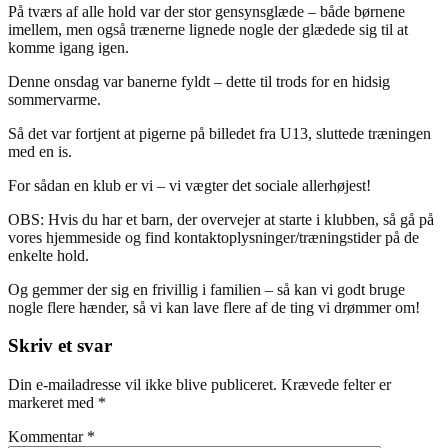
På tværs af alle hold var der stor gensynsglæde – både børnene
imellem, men også trænerne lignede nogle der glædede sig til at
komme igang igen.
Denne onsdag var banerne fyldt – dette til trods for en hidsig
sommervarme.
Så det var fortjent at pigerne på billedet fra U13, sluttede træningen
med en is.
For sådan en klub er vi – vi vægter det sociale allerhøjest!
OBS: Hvis du har et barn, der overvejer at starte i klubben, så gå på
vores hjemmeside og find kontaktoplysninger/træningstider på de
enkelte hold.
Og gemmer der sig en frivillig i familien – så kan vi godt bruge
nogle flere hænder, så vi kan lave flere af de ting vi drømmer om!
Skriv et svar
Din e-mailadresse vil ikke blive publiceret.
Krævede felter er
markeret med
*
Kommentar
*