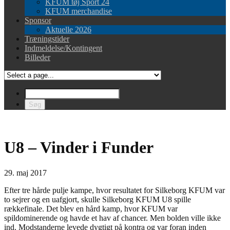
KFUM tøj Sport 24
KFUM merchandise
Sponsor
Aktuelle 2026
Træningstider
Indmeldelse/Kontingent
Billeder
U8 – Vinder i Funder
29. maj 2017
Efter tre hårde pulje kampe, hvor resultatet for Silkeborg KFUM var
to sejrer og en uafgjort, skulle Silkeborg KFUM U8 spille
rækkefinale. Det blev en hård kamp, hvor KFUM var
spildominerende og havde et hav af chancer. Men bolden ville ikke
ind. Modstanderne levede dygtigt på kontra og var foran inden