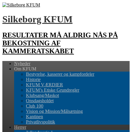
Silkeborg KFUM
RESULTATER MÅ ALDRIG NÅS PÅ
BEKOSTNING AF
KAMMERATSKABET
Nyheder
Om KFUM
Bestyrelse, kasserer og kampfordeler
Historie
KFUM VÆRDIER
KFUM’s Etiske Grundregler
Klubsang/Maskot
Onsdagsholdet
Club 100
Vision og Mission/Målsætning
Kantinen
Privatlivspolitik
Herrer