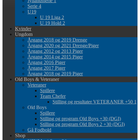
Jyllandsserie 1
Serie 4
U19
U 19 Liga 2
U 19 Hold 2
Kvinder
Ungdom
Årgang 2018 og 2019 Drenge
Årgang 2020 og 2021 Drenge/Piger
Årgang 2012 og 2013 Piger
Årgang 2014 og 2015 Piger
Årgang 2016 Piger
Årgang 2017 Piger
Årgang 2018 og 2019 Piger
Old Boys & Veteraner
Veteraner
Spillere
Team Chefer
Stilling og resultater VETERANER +50 1
Old Boys
Spillere
Stilling og program Old Boys +30 (DGI)
Stilling og program Old Boys 2 +30 (DGI)
Gå Fodbold
Shop