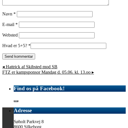
Navn
*
E-mail
*
Websted
Hvad er 5+5?
*
◂
Hattrick af Skibsted mod SB
FTZ er kampsponsor Mandag d. 05.06. kl. 13.oo
▸
Find os på Facebook!
Adresse
Søholt Parkvej 8
8600 Silkeborg