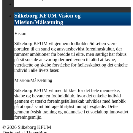
Silkeborg KFUM Vision og
Mission/Målsætning
Vision
Silkeborg KFUM vil gennem fodbolden/idrætten være
portalen til en sund og ansvarsbevidst foreningskultur, der
rummer ambitioner fra bredde til elite, men særligt har fokus
på sit sociale ansvar og dermed evnen til altid at favne,
værdsætte og skabe forståelse for fællesskabet og det enkelte
individ i alle livets faser.
Mission/Målsætning
Silkeborg KFUM vil med blikket for det hele menneske,
skabe og bevare en fodboldklub, hvor det enkelte individ
gennem et stærkt foreningsfællesskab udvikles med henblik
på at opnå samt bidrage til størst mulig livsglæde. Dette
gennem fysisk træning og udannelse i et socialt og innovativt
foreningsmiljø.
© 2026 Silkeborg KFUM
Designed af
ThemeBoy