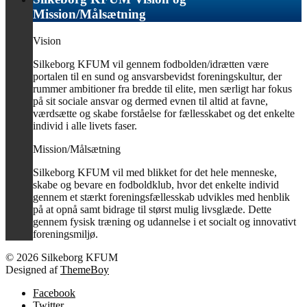
Mission/Målsætning
Vision
Silkeborg KFUM vil gennem fodbolden/idrætten være
portalen til en sund og ansvarsbevidst foreningskultur, der
rummer ambitioner fra bredde til elite, men særligt har fokus
på sit sociale ansvar og dermed evnen til altid at favne,
værdsætte og skabe forståelse for fællesskabet og det enkelte
individ i alle livets faser.
Mission/Målsætning
Silkeborg KFUM vil med blikket for det hele menneske,
skabe og bevare en fodboldklub, hvor det enkelte individ
gennem et stærkt foreningsfællesskab udvikles med henblik
på at opnå samt bidrage til størst mulig livsglæde. Dette
gennem fysisk træning og udannelse i et socialt og innovativt
foreningsmiljø.
© 2026 Silkeborg KFUM
Designed af
ThemeBoy
Facebook
Twitter