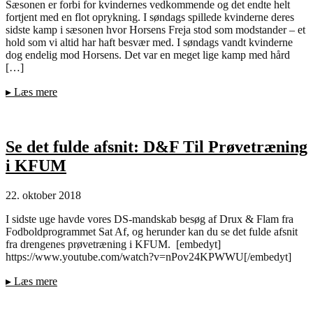
Sæsonen er forbi for kvindernes vedkommende og det endte helt
fortjent med en flot oprykning. I søndags spillede kvinderne deres
sidste kamp i sæsonen hvor Horsens Freja stod som modstander – et
hold som vi altid har haft besvær med. I søndags vandt kvinderne
dog endelig mod Horsens. Det var en meget lige kamp med hård
[…]
▸
Læs mere
Se det fulde afsnit: D&F Til Prøvetræning
i KFUM
22. oktober 2018
I sidste uge havde vores DS-mandskab besøg af Drux & Flam fra
Fodboldprogrammet Sat Af, og herunder kan du se det fulde afsnit
fra drengenes prøvetræning i KFUM. [embedyt]
https://www.youtube.com/watch?v=nPov24KPWWU[/embedyt]
▸
Læs mere