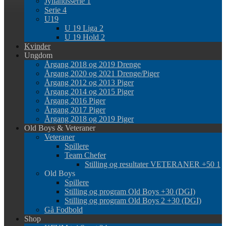
Jyllandsserie 1
Serie 4
U19
U 19 Liga 2
U 19 Hold 2
Kvinder
Ungdom
Årgang 2018 og 2019 Drenge
Årgang 2020 og 2021 Drenge/Piger
Årgang 2012 og 2013 Piger
Årgang 2014 og 2015 Piger
Årgang 2016 Piger
Årgang 2017 Piger
Årgang 2018 og 2019 Piger
Old Boys & Veteraner
Veteraner
Spillere
Team Chefer
Stilling og resultater VETERANER +50 1
Old Boys
Spillere
Stilling og program Old Boys +30 (DGI)
Stilling og program Old Boys 2 +30 (DGI)
Gå Fodbold
Shop