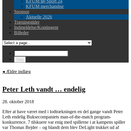
KFUM tøj Sport 24
KFUM merchandise
Sponsor
Aktuelle 2026
Træningstider
Indmeldelse/Kontingent
Billeder
◂
Ældre indlæg
Peter Leth vandt … endelig
28. oktober 2018
Efter at have været med i lodtrækningen en del gange vandt Peter
Leth endelig Buksecompaniets man-of-the-match program-
konkurrence. 7 tilskuere var enig med spillerne i at kampens spiller
var Thomas Bejder – og blandt dem blev DeLight trukket ud af