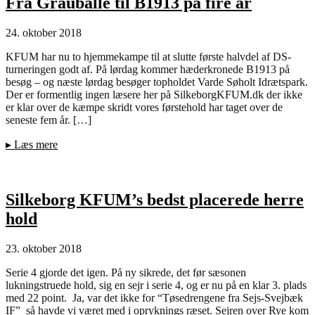
Fra Grauballe til B1913 på fire år
24. oktober 2018
KFUM har nu to hjemmekampe til at slutte første halvdel af DS-
turneringen godt af. På lørdag kommer hæderkronede B1913 på
besøg – og næste lørdag besøger topholdet Varde Søholt Idrætspark.
Der er formentlig ingen læsere her på SilkeborgKFUM.dk der ikke
er klar over de kæmpe skridt vores førstehold har taget over de
seneste fem år. […]
▸
Læs mere
Silkeborg KFUM’s bedst placerede herre
hold
23. oktober 2018
Serie 4 gjorde det igen. På ny sikrede, det før sæsonen
lukningstruede hold, sig en sejr i serie 4, og er nu på en klar 3. plads
med 22 point. Ja, var det ikke for “Tøsedrengene fra Sejs-Svejbæk
IF” så havde vi været med i opryknings ræset. Sejren over Rye kom