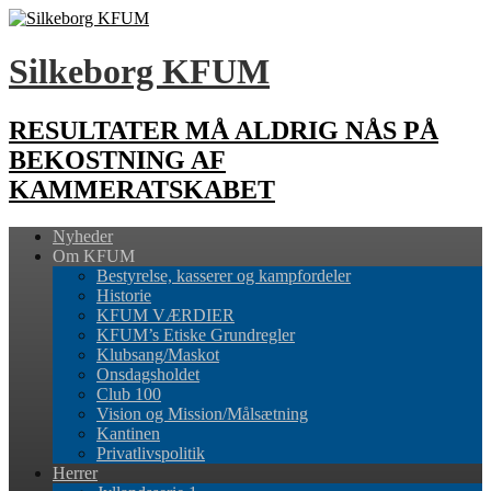
Silkeborg KFUM
RESULTATER MÅ ALDRIG NÅS PÅ
BEKOSTNING AF
KAMMERATSKABET
Nyheder
Om KFUM
Bestyrelse, kasserer og kampfordeler
Historie
KFUM VÆRDIER
KFUM’s Etiske Grundregler
Klubsang/Maskot
Onsdagsholdet
Club 100
Vision og Mission/Målsætning
Kantinen
Privatlivspolitik
Herrer