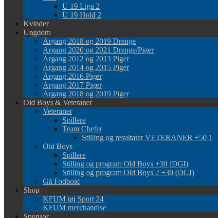
U 19 Liga 2
U 19 Hold 2
Kvinder
Ungdom
Årgang 2018 og 2019 Drenge
Årgang 2020 og 2021 Drenge/Piger
Årgang 2012 og 2013 Piger
Årgang 2014 og 2015 Piger
Årgang 2016 Piger
Årgang 2017 Piger
Årgang 2018 og 2019 Piger
Old Boys & Veteraner
Veteraner
Spillere
Team Chefer
Stilling og resultater VETERANER +50 1
Old Boys
Spillere
Stilling og program Old Boys +30 (DGI)
Stilling og program Old Boys 2 +30 (DGI)
Gå Fodbold
Shop
KFUM tøj Sport 24
KFUM merchandise
Sponsor