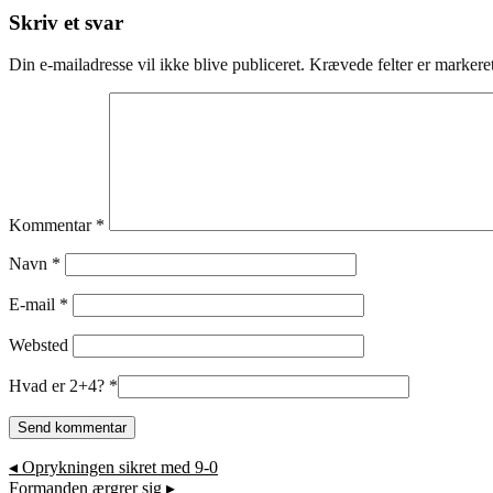
Skriv et svar
Din e-mailadresse vil ikke blive publiceret.
Krævede felter er marker
Kommentar
*
Navn
*
E-mail
*
Websted
Hvad er 2+4?
*
◂
Oprykningen sikret med 9-0
Formanden ærgrer sig
▸