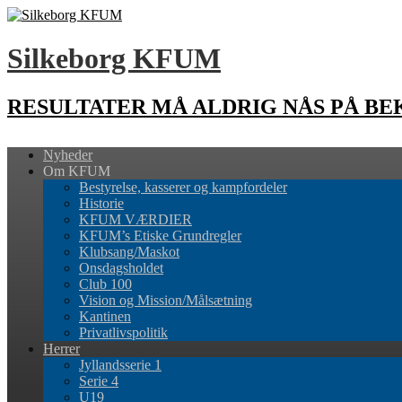
Silkeborg KFUM
RESULTATER MÅ ALDRIG NÅS PÅ B
Nyheder
Om KFUM
Bestyrelse, kasserer og kampfordeler
Historie
KFUM VÆRDIER
KFUM’s Etiske Grundregler
Klubsang/Maskot
Onsdagsholdet
Club 100
Vision og Mission/Målsætning
Kantinen
Privatlivspolitik
Herrer
Jyllandsserie 1
Serie 4
U19