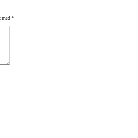
et med
*