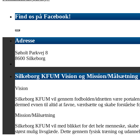
Find os på Facebook!
Adresse
Søholt Parkvej 8
8600 Silkeborg
Silkeborg KFUM Vision og Mission/Målsætning
Vision
Silkeborg KFUM vil gennem fodbolden/idrætten være portalen til 
dermed evnen til altid at favne, værdsætte og skabe forståelse for
Mission/Målsætning
Silkeborg KFUM vil med blikket for det hele menneske, skabe o
størst mulig livsglæde. Dette gennem fysisk træning og udannelse