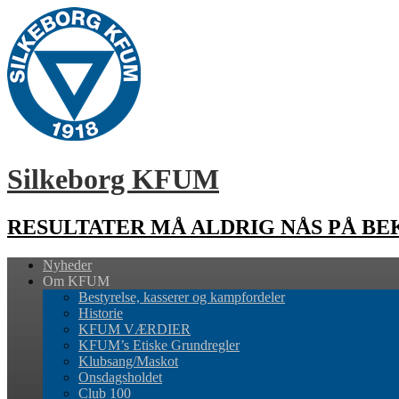
Silkeborg KFUM
RESULTATER MÅ ALDRIG NÅS PÅ B
Nyheder
Om KFUM
Bestyrelse, kasserer og kampfordeler
Historie
KFUM VÆRDIER
KFUM’s Etiske Grundregler
Klubsang/Maskot
Onsdagsholdet
Club 100