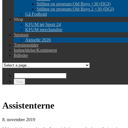
Stilling og program Old Boys +30 (DGI)
Stilling og program Old Boys 2 +30 (DGI)
Gå Fodbold
Shop
KFUM tøj Sport 24
KFUM merchandise
Sponsor
Aktuelle 2026
Træningstider
Indmeldelse/Kontingent
Billeder
Assistenterne
8. november 2019