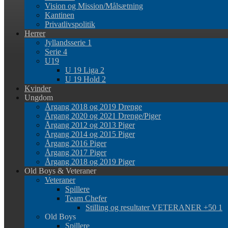
Vision og Mission/Målsætning
Kantinen
Privatlivspolitik
Herrer
Jyllandsserie 1
Serie 4
U19
U 19 Liga 2
U 19 Hold 2
Kvinder
Ungdom
Årgang 2018 og 2019 Drenge
Årgang 2020 og 2021 Drenge/Piger
Årgang 2012 og 2013 Piger
Årgang 2014 og 2015 Piger
Årgang 2016 Piger
Årgang 2017 Piger
Årgang 2018 og 2019 Piger
Old Boys & Veteraner
Veteraner
Spillere
Team Chefer
Stilling og resultater VETERANER +50 1
Old Boys
Spillere