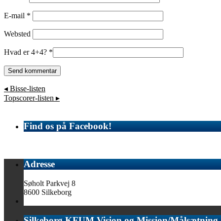
E-mail
*
Websted
Hvad er 4+4?
*
◂
Bisse-listen
Topscorer-listen
▸
Find os på Facebook!
Adresse
Søholt Parkvej 8
8600 Silkeborg
Silkeborg KFUM Vision og Mission/Målsætning