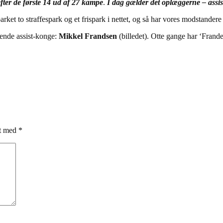
efter de første 14 ud af 27 kampe
.
I dag gælder det oplæggerne – assis
rket to straffespark og et frispark i nettet, og så har vores modstandere 
rende assist-konge:
Mikkel Frandsen
(billedet). Otte gange har ‘Frande’ 
et med
*