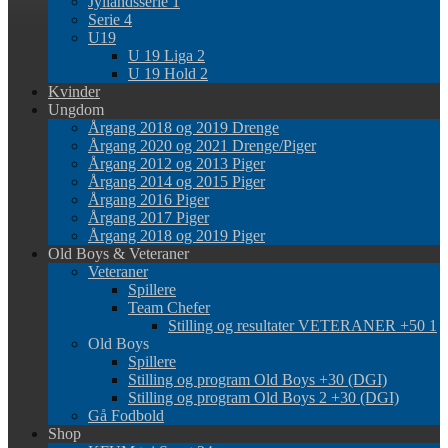
Jyllandsserie 1
Serie 4
U19
U 19 Liga 2
U 19 Hold 2
Kvinder
Ungdom
Årgang 2018 og 2019 Drenge
Årgang 2020 og 2021 Drenge/Piger
Årgang 2012 og 2013 Piger
Årgang 2014 og 2015 Piger
Årgang 2016 Piger
Årgang 2017 Piger
Årgang 2018 og 2019 Piger
Old Boys & Veteraner
Veteraner
Spillere
Team Chefer
Stilling og resultater VETERANER +50 1
Old Boys
Spillere
Stilling og program Old Boys +30 (DGI)
Stilling og program Old Boys 2 +30 (DGI)
Gå Fodbold
Shop