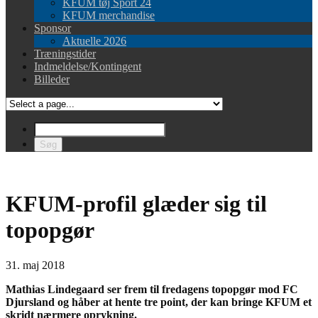
KFUM tøj Sport 24
KFUM merchandise
Sponsor
Aktuelle 2026
Træningstider
Indmeldelse/Kontingent
Billeder
KFUM-profil glæder sig til
topopgør
31. maj 2018
Mathias Lindegaard ser frem til fredagens topopgør mod FC
Djursland og håber at hente tre point, der kan bringe KFUM et
skridt nærmere oprykning.