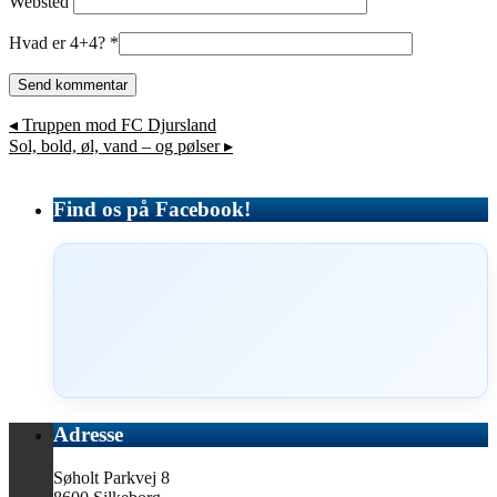
Websted
Hvad er 4+4?
*
◂
Truppen mod FC Djursland
Sol, bold, øl, vand – og pølser
▸
Find os på Facebook!
Adresse
Søholt Parkvej 8