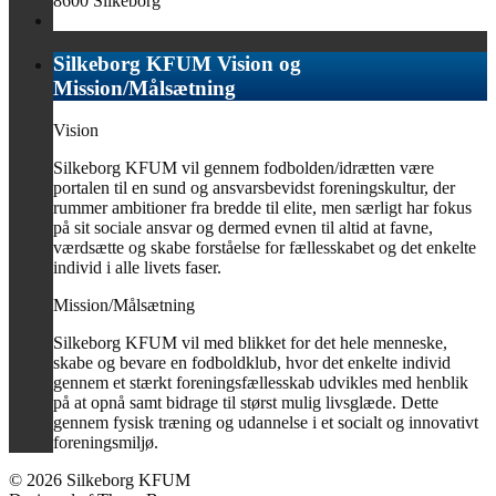
8600 Silkeborg
Silkeborg KFUM Vision og
Mission/Målsætning
Vision
Silkeborg KFUM vil gennem fodbolden/idrætten være
portalen til en sund og ansvarsbevidst foreningskultur, der
rummer ambitioner fra bredde til elite, men særligt har fokus
på sit sociale ansvar og dermed evnen til altid at favne,
værdsætte og skabe forståelse for fællesskabet og det enkelte
individ i alle livets faser.
Mission/Målsætning
Silkeborg KFUM vil med blikket for det hele menneske,
skabe og bevare en fodboldklub, hvor det enkelte individ
gennem et stærkt foreningsfællesskab udvikles med henblik
på at opnå samt bidrage til størst mulig livsglæde. Dette
gennem fysisk træning og udannelse i et socialt og innovativt
foreningsmiljø.
© 2026 Silkeborg KFUM