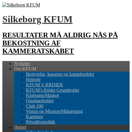
Silkeborg KFUM
RESULTATER MÅ ALDRIG NÅS PÅ
BEKOSTNING AF
KAMMERATSKABET
Nyheder
Om KFUM
Bestyrelse, kasserer og kampfordeler
Historie
KFUM VÆRDIER
KFUM’s Etiske Grundregler
Klubsang/Maskot
Onsdagsholdet
Club 100
Vision og Mission/Målsætning
Kantinen
Privatlivspolitik
Herrer