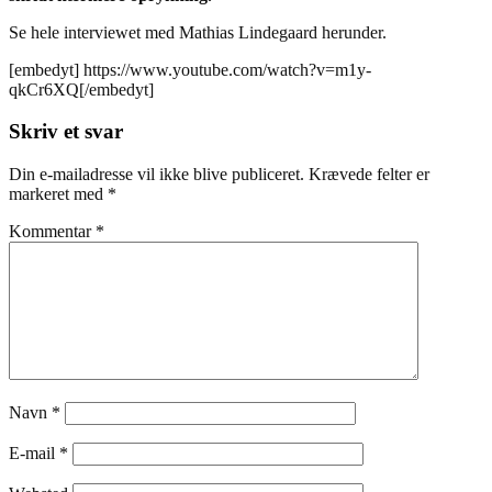
Se hele interviewet med Mathias Lindegaard herunder.
[embedyt] https://www.youtube.com/watch?v=m1y-
qkCr6XQ[/embedyt]
Skriv et svar
Din e-mailadresse vil ikke blive publiceret.
Krævede felter er
markeret med
*
Kommentar
*
Navn
*
E-mail
*