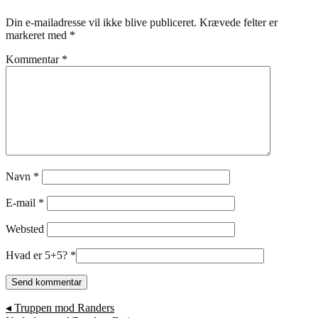
Din e-mailadresse vil ikke blive publiceret.
Krævede felter er
markeret med
*
Kommentar
*
Navn
*
E-mail
*
Websted
Hvad er 5+5?
*
◂
Truppen mod Randers