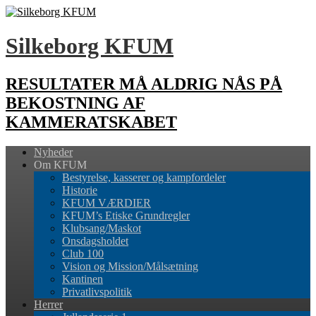
Silkeborg KFUM
RESULTATER MÅ ALDRIG NÅS PÅ
BEKOSTNING AF
KAMMERATSKABET
Nyheder
Om KFUM
Bestyrelse, kasserer og kampfordeler
Historie
KFUM VÆRDIER
KFUM’s Etiske Grundregler
Klubsang/Maskot
Onsdagsholdet
Club 100
Vision og Mission/Målsætning
Kantinen
Privatlivspolitik
Herrer