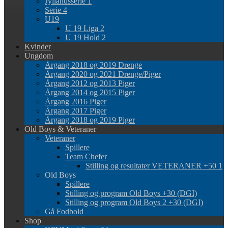
Jyllandsserie 1
Serie 4
U19
U 19 Liga 2
U 19 Hold 2
Kvinder
Ungdom
Årgang 2018 og 2019 Drenge
Årgang 2020 og 2021 Drenge/Piger
Årgang 2012 og 2013 Piger
Årgang 2014 og 2015 Piger
Årgang 2016 Piger
Årgang 2017 Piger
Årgang 2018 og 2019 Piger
Old Boys & Veteraner
Veteraner
Spillere
Team Chefer
Stilling og resultater VETERANER +50 1
Old Boys
Spillere
Stilling og program Old Boys +30 (DGI)
Stilling og program Old Boys 2 +30 (DGI)
Gå Fodbold
Shop