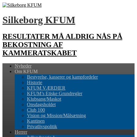
Silkeborg KFUM
RESULTATER MÅ ALDRIG NÅS PÅ
BEKOSTNING AF
KAMMERATSKABET
Nyheder
Om KFUM
Bestyrelse, kasserer og kampfordeler
Historie
KFUM VÆRDIER
KFUM’s Etiske Grundregler
Klubsang/Maskot
Onsdagsholdet
Club 100
Vision og Mission/Målsætning
Kantinen
Privatlivspolitik
Herrer