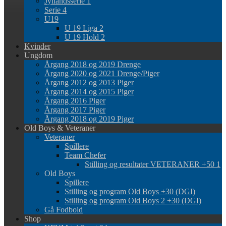
Jyllandsserie 1
Serie 4
U19
U 19 Liga 2
U 19 Hold 2
Kvinder
Ungdom
Årgang 2018 og 2019 Drenge
Årgang 2020 og 2021 Drenge/Piger
Årgang 2012 og 2013 Piger
Årgang 2014 og 2015 Piger
Årgang 2016 Piger
Årgang 2017 Piger
Årgang 2018 og 2019 Piger
Old Boys & Veteraner
Veteraner
Spillere
Team Chefer
Stilling og resultater VETERANER +50 1
Old Boys
Spillere
Stilling og program Old Boys +30 (DGI)
Stilling og program Old Boys 2 +30 (DGI)
Gå Fodbold
Shop