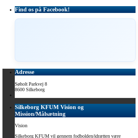
Find os på Facebook!
Adresse
Søholt Parkvej 8
8600 Silkeborg
Silkeborg KFUM Vision og
Mission/Målsætning
Vision
Silkeborg KFUM vil gennem fodbolden/idrætten være