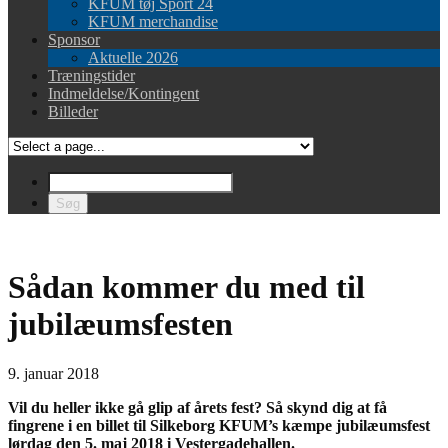
KFUM tøj Sport 24
KFUM merchandise
Sponsor
Aktuelle 2026
Træningstider
Indmeldelse/Kontingent
Billeder
Sådan kommer du med til
jubilæumsfesten
9. januar 2018
Vil du heller ikke gå glip af årets fest? Så skynd dig at få
fingrene i en billet til Silkeborg KFUM’s kæmpe jubilæumsfest
lørdag den 5. maj 2018 i Vestergadehallen.