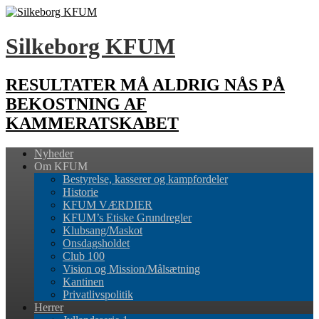
Silkeborg KFUM
RESULTATER MÅ ALDRIG NÅS PÅ
BEKOSTNING AF
KAMMERATSKABET
Nyheder
Om KFUM
Bestyrelse, kasserer og kampfordeler
Historie
KFUM VÆRDIER
KFUM’s Etiske Grundregler
Klubsang/Maskot
Onsdagsholdet
Club 100
Vision og Mission/Målsætning
Kantinen
Privatlivspolitik
Herrer