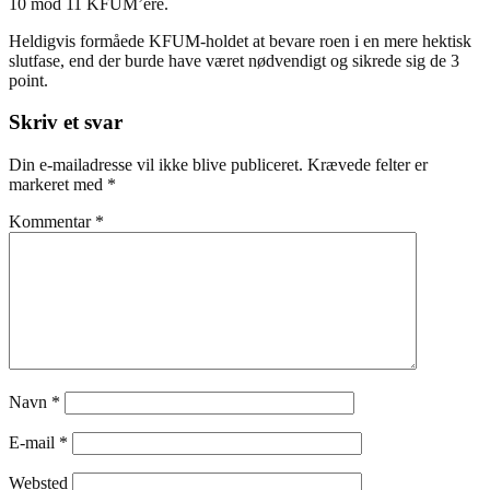
10 mod 11 KFUM’ere.
Heldigvis formåede KFUM-holdet at bevare roen i en mere hektisk
slutfase, end der burde have været nødvendigt og sikrede sig de 3
point.
Skriv et svar
Din e-mailadresse vil ikke blive publiceret.
Krævede felter er
markeret med
*
Kommentar
*
Navn
*
E-mail
*
Websted