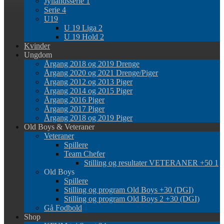
Jyllandsserie 1
Serie 4
U19
U 19 Liga 2
U 19 Hold 2
Kvinder
Ungdom
Årgang 2018 og 2019 Drenge
Årgang 2020 og 2021 Drenge/Piger
Årgang 2012 og 2013 Piger
Årgang 2014 og 2015 Piger
Årgang 2016 Piger
Årgang 2017 Piger
Årgang 2018 og 2019 Piger
Old Boys & Veteraner
Veteraner
Spillere
Team Chefer
Stilling og resultater VETERANER +50 1
Old Boys
Spillere
Stilling og program Old Boys +30 (DGI)
Stilling og program Old Boys 2 +30 (DGI)
Gå Fodbold
Shop