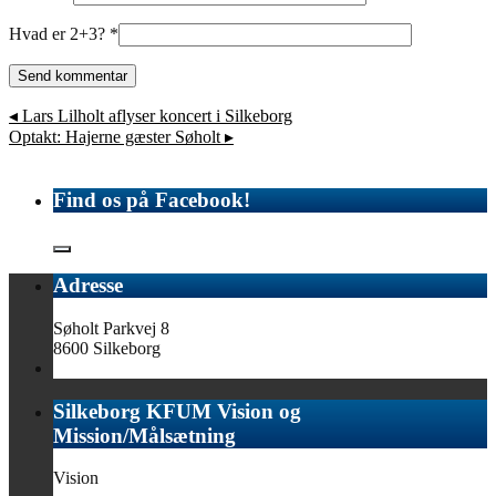
Hvad er 2+3?
*
◂
Lars Lilholt aflyser koncert i Silkeborg
Optakt: Hajerne gæster Søholt
▸
Find os på Facebook!
Adresse
Søholt Parkvej 8
8600 Silkeborg
Silkeborg KFUM Vision og
Mission/Målsætning
Vision