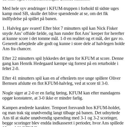
Med hele syv ændringer i KFUM-truppen i forhold til sidste uges
kamp mod SB, skulle det blive spændende at se, om det fik
indflydelse på spillet på banen.
1. Halvleg gav svaret! Efter blot 7 minutters spil kan Nick Fisker
snyde Ans’ offside fælde, og han runder flot Ans’ keeper for herefter
at kunne score i det tomme mål. 1-0 en realitet og et mål, der gav ro.
Generelt arbejdede alle godt og kunne i store dele af halvlegen holde
Ans fra chancer.
Efter 22 minutters spil lykkedes det igen for KFUM at score. Denne
gang kan Henrik Hedegaard kæmpe sig forrest på en returbolde i
feltet 2-0.
Efter 41 minutters spil kan en af efterårets nye unge spillere Oliver
Bernsen afslutte en flot KFUM-halvleg, ved at score til 3-0.
Nogle siger at 2-0 er en farlig føring, KFUM kan efter mandagens
opgør konstatere, at 3-0 ikke er mindre farlig.
Kampen ændrede karakter. Tempoet forsvandt hos KFUM-holdet,
og man trak sig unødvendig langt tilbage på banen. Det udnyttede
Ans til at skabe unødvendig spænding med 3-1 og 3-2 scoringer,
begge scoringer blev endda indkasseret i perioder, hvor Ans spillede