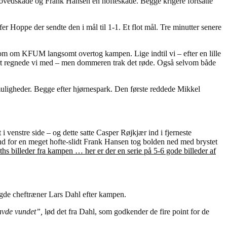
 hovedskade og Frank Hansen en hofteskade. Begge krigere fortsatte
er Hoppe der sendte den i mål til 1-1. Et flot mål. Tre minutter senere
 som om KFUM langsomt overtog kampen. Lige indtil vi – efter en lille
t kort regnede vi med – men dommeren trak det røde. Også selvom både
e muligheder. Begge efter hjørnespark. Den første reddede Mikkel
 venstre side – og dette satte Casper Røjkjær ind i fjerneste
ind for en meget hofte-slidt Frank Hansen tog bolden ned med brystet
ths billeder fra kampen … her er der en serie på 5-6 gode billeder af
gde cheftræner Lars Dahl efter kampen.
havde vundet”,
lød det fra Dahl, som godkender de fire point for de