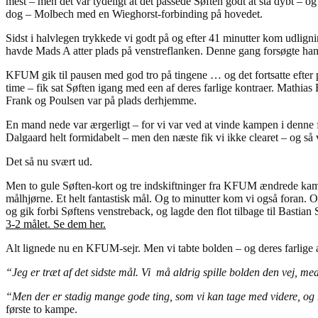
mest – men det var tydeligt at det passede Søften godt at stå dybt –
dog – Molbech med en Wieghorst-forbinding på hovedet.
Sidst i halvlegen trykkede vi godt på og efter 41 minutter kom udligni
havde Mads A atter plads på venstreflanken. Denne gang forsøgte han s
KFUM gik til pausen med god tro på tingene … og det fortsatte efter 
time – fik sat Søften igang med een af deres farlige kontraer. Mathia
Frank og Poulsen var på plads derhjemme.
En mand nede var ærgerligt – for vi var ved at vinde kampen i denne fa
Dalgaard helt formidabelt – men den næste fik vi ikke clearet – og så 
Det så nu svært ud.
Men to gule Søften-kort og tre indskiftninger fra KFUM ændrede kampen 
målhjørne. Et helt fantastisk mål. Og to minutter kom vi også foran. 
og gik forbi Søftens venstreback, og lagde den flot tilbage til Bastia
3-2 målet. Se dem her.
Alt lignede nu en KFUM-sejr. Men vi tabte bolden – og deres farlige
“Jeg er træt af det sidste mål. Vi må aldrig spille bolden den vej, med
“Men der er stadig mange gode ting, som vi kan tage med videre, og ha
første to kampe.