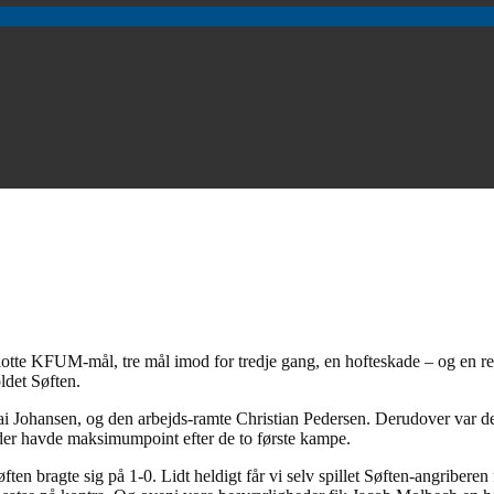
flotte KFUM-mål, tre mål imod for tredje gang, en hofteskade – og en re
ldet Søften.
Johansen, og den arbejds-ramte Christian Pedersen. Derudover var de
, der havde maksimumpoint efter de to første kampe.
øften bragte sig på 1-0. Lidt heldigt får vi selv spillet Søften-angribe