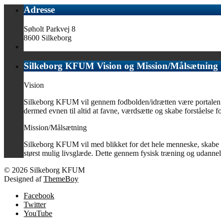
Adresse
Søholt Parkvej 8
8600 Silkeborg
Silkeborg KFUM Vision og Mission/Målsætning
Vision
Silkeborg KFUM vil gennem fodbolden/idrætten være portalen til 
dermed evnen til altid at favne, værdsætte og skabe forståelse for
Mission/Målsætning
Silkeborg KFUM vil med blikket for det hele menneske, skabe o
størst mulig livsglæde. Dette gennem fysisk træning og udannelse
© 2026 Silkeborg KFUM
Designed af
ThemeBoy
Facebook
Twitter
YouTube