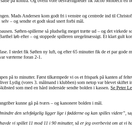
 og satse på kontra. Og oveni vore besværligheder fik Jacob Molbech en
ngen. Mads Andersen kom godt fri i venstre og centrede ind til Christoff
elv – og sendte et godt skud snert forbi mål.
pausen. Søften-spillerne så pludselig meget trætte ud – og det virkede
s Barthel løb efter – og stoppede spilleren uregelmæssigt. Et klart gul
se. I stedet fik Søften ny luft, og efter 65 minutter fik de et par god
var værterne foran 2-1.
på to minutter. Først tilkæmpede vi os et frispark på kanten af feltet i
Oliver Lydig (vores 3. målmand i klubben) som netop var blevet skiftet 
n Skibsted som med en hård inderside sendte bolden i kassen.
Se Peter Le
 angriber kunne gå på tværs – og kanonere bolden i mål.
mindre den selvfølgelig ligger lige i fødderne og kan spilles videre”,
sa
vde vi spillet 11 mod 11 i 90 minutter, så er jeg overbevist om at vi 