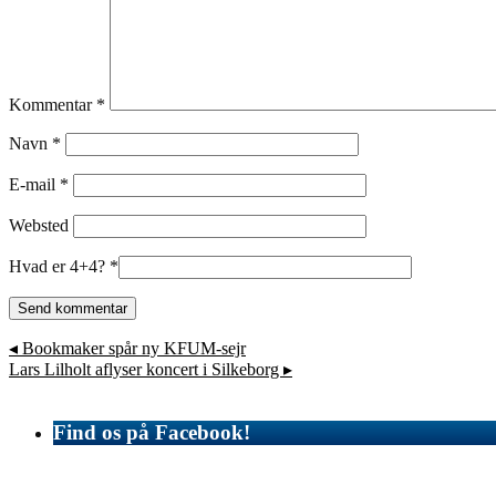
Kommentar
*
Navn
*
E-mail
*
Websted
Hvad er 4+4?
*
◂
Bookmaker spår ny KFUM-sejr
Lars Lilholt aflyser koncert i Silkeborg
▸
Find os på Facebook!