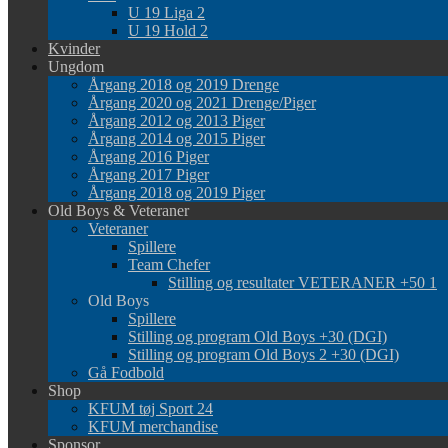
U 19 Liga 2
U 19 Hold 2
Kvinder
Ungdom
Årgang 2018 og 2019 Drenge
Årgang 2020 og 2021 Drenge/Piger
Årgang 2012 og 2013 Piger
Årgang 2014 og 2015 Piger
Årgang 2016 Piger
Årgang 2017 Piger
Årgang 2018 og 2019 Piger
Old Boys & Veteraner
Veteraner
Spillere
Team Chefer
Stilling og resultater VETERANER +50 1
Old Boys
Spillere
Stilling og program Old Boys +30 (DGI)
Stilling og program Old Boys 2 +30 (DGI)
Gå Fodbold
Shop
KFUM tøj Sport 24
KFUM merchandise
Sponsor