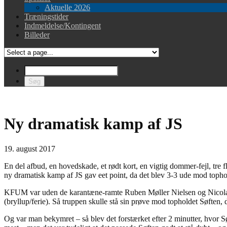
Aktuelle 2026
Træningstider
Indmeldelse/Kontingent
Billeder
Ny dramatisk kamp af JS
19. august 2017
En del afbud, en hovedskade, et rødt kort, en vigtig dommer-fejl, tre 
ny dramatisk kamp af JS gav eet point, da det blev 3-3 ude mod topho
KFUM var uden de karantæne-ramte Ruben Møller Nielsen og Nicolai 
(bryllup/ferie). Så truppen skulle stå sin prøve mod topholdet Søften
Og var man bekymret – så blev det forstærket efter 2 minutter, hvor S