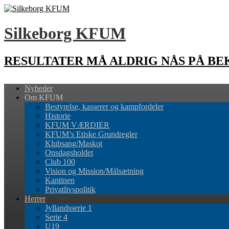
Silkeborg KFUM
RESULTATER MÅ ALDRIG NÅS PÅ B
Nyheder
Om KFUM
Bestyrelse, kasserer og kampfordeler
Historie
KFUM VÆRDIER
KFUM’s Etiske Grundregler
Klubsang/Maskot
Onsdagsholdet
Club 100
Vision og Mission/Målsætning
Kantinen
Privatlivspolitik
Herrer
Jyllandsserie 1
Serie 4
U19