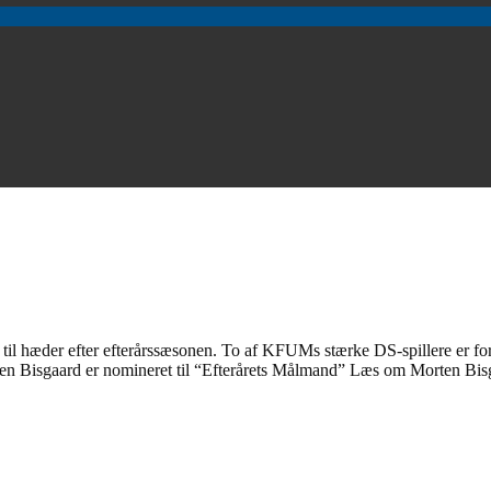
 hæder efter efterårssæsonen. To af KFUMs stærke DS-spillere er fortjen
rten Bisgaard er nomineret til “Efterårets Målmand” Læs om Morten Bis