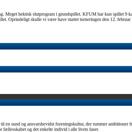
 Meget hektisk slutprogram i grundspillet. KFUM har kun spillet 9 ka
llet. Oprindeligt skulle vi være have startet turneringen den 12. febru
en sund og ansvarsbevidst foreningskultur, der rummer ambitioner fra b
 fællesskabet og det enkelte individ i alle livets faser.