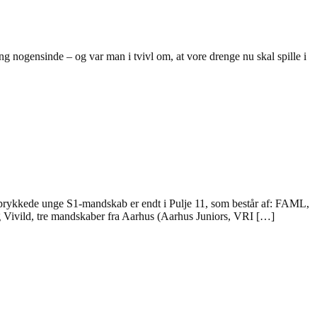
nogensinde – og var man i tvivl om, at vore drenge nu skal spille i
oprykkede unge S1-mandskab er endt i Pulje 11, som består af: FAML,
ivild, tre mandskaber fra Aarhus (Aarhus Juniors, VRI […]