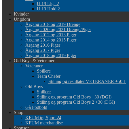
U 19 Liga 2
U 19 Hold 2
Kvinder
Ungdom
Årgang 2018 og 2019 Drenge
Årgang 2020 og 2021 Drenge/Piger
Årgang 2012 og 2013 Piger
Årgang 2014 og 2015 Piger
Årgang 2016 Piger
Årgang 2017 Piger
Årgang 2018 og 2019 Piger
Old Boys & Veteraner
Veteraner
Spillere
Team Chefer
Stilling og resultater VETERANER +50 1
Old Boys
Spillere
Stilling og program Old Boys +30 (DGI)
Stilling og program Old Boys 2 +30 (DGI)
Gå Fodbold
Shop
KFUM tøj Sport 24
KFUM merchandise
Sponsor