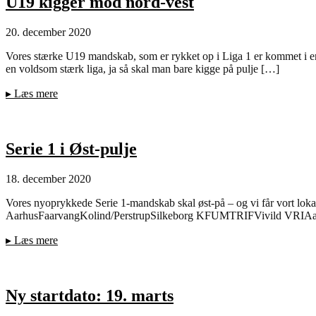
U19 kigger mod nord-vest
20. december 2020
Vores stærke U19 mandskab, som er rykket op i Liga 1 er kommet i en
en voldsom stærk liga, ja så skal man bare kigge på pulje […]
▸
Læs mere
Serie 1 i Øst-pulje
18. december 2020
Vores nyoprykkede Serie 1-mandskab skal øst-på – og vi får vort lo
AarhusFaarvangKolind/PerstrupSilkeborg KFUMTRIFVivild VRIAarhus 
▸
Læs mere
Ny startdato: 19. marts