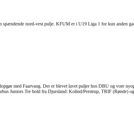
 spændende nord-vest pulje. KFUM er i U19 Liga 1 for kun anden gang 
kalopgør med Faarvang. Der er blevet lavet puljer hos DBU og vore ny
Juniors Tre hold fra Djursland: Kolind/Perstrup, TRIF (Rønde) og V