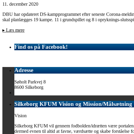
11. december 2020
DBU har opdateret DS-kampprogrammet efter seneste Corona-melding.
skal planlægges 19 kampe. 11 i grundspillet og 8 i opryknings-slutsspi
▸
Læs mere
Find os på Facebook!
Adresse
Søholt Parkvej 8
8600 Silkeborg
Silkeborg KFUM Vision og Mission/Målsætning
Vision
Silkeborg KFUM vil gennem fodbolden/idrætten være portalen til 
dermed evnen til altid at favne, værdsætte og skabe forståelse for