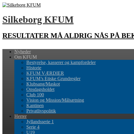
Silkeborg KFUM
RESULTATER MÅ ALDRIG NÅS PÅ B
Nyheder
Om KFUM
Bestyrelse, kasserer og kampfordeler
Historie
KFUM VÆRDIER
KFUM’s Etiske Grundregler
Klubsang/Maskot
Onsdagsholdet
Club 100
Vision og Mission/Målsætning
Kantinen
Privatlivspolitik
Herrer
Jyllandsserie 1
Serie 4
U19