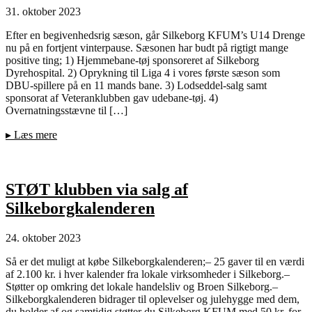
31. oktober 2023
Efter en begivenhedsrig sæson, går Silkeborg KFUM’s U14 Drenge
nu på en fortjent vinterpause. Sæsonen har budt på rigtigt mange
positive ting; 1) Hjemmebane-tøj sponsoreret af Silkeborg
Dyrehospital. 2) Oprykning til Liga 4 i vores første sæson som
DBU-spillere på en 11 mands bane. 3) Lodseddel-salg samt
sponsorat af Veteranklubben gav udebane-tøj. 4)
Overnatningsstævne til […]
▸
Læs mere
STØT klubben via salg af
Silkeborgkalenderen
24. oktober 2023
Så er det muligt at købe Silkeborgkalenderen;– 25 gaver til en værdi
af 2.100 kr. i hver kalender fra lokale virksomheder i Silkeborg.–
Støtter op omkring det lokale handelsliv og Broen Silkeborg.–
Silkeborgkalenderen bidrager til oplevelser og julehygge med dem,
du holder af og samtidig støtter du Silkeborg KFUM med 50 kr. for