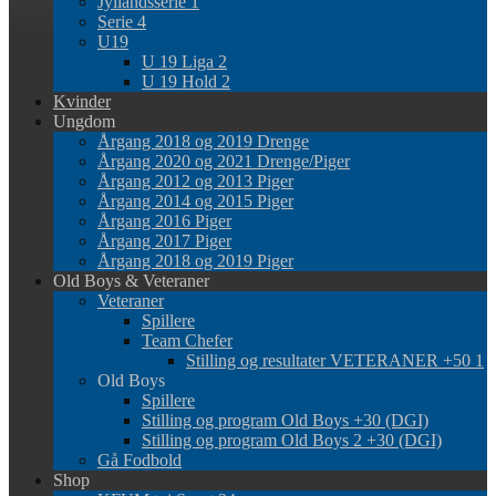
Jyllandsserie 1
Serie 4
U19
U 19 Liga 2
U 19 Hold 2
Kvinder
Ungdom
Årgang 2018 og 2019 Drenge
Årgang 2020 og 2021 Drenge/Piger
Årgang 2012 og 2013 Piger
Årgang 2014 og 2015 Piger
Årgang 2016 Piger
Årgang 2017 Piger
Årgang 2018 og 2019 Piger
Old Boys & Veteraner
Veteraner
Spillere
Team Chefer
Stilling og resultater VETERANER +50 1
Old Boys
Spillere
Stilling og program Old Boys +30 (DGI)
Stilling og program Old Boys 2 +30 (DGI)
Gå Fodbold
Shop