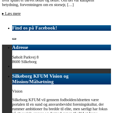
hvor spillet er blevet bedre og bedre. Om det var kampens
betydning, forventningen om en storsejr, […]
▸
Læs mere
Find os på Facebook!
Adresse
Søholt Parkvej 8
8600 Silkeborg
Silkeborg KFUM Vision og
Mission/Målsætning
Vision
Silkeborg KFUM vil gennem fodbolden/idrætten være
portalen til en sund og ansvarsbevidst foreningskultur, der
rummer ambitioner fra bredde til elite, men særligt har fokus