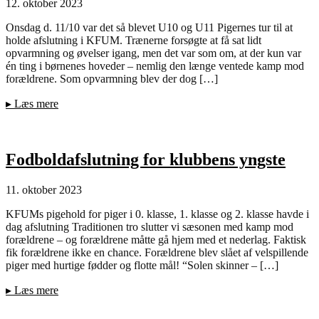
12. oktober 2023
Onsdag d. 11/10 var det så blevet U10 og U11 Pigernes tur til at
holde afslutning i KFUM. Trænerne forsøgte at få sat lidt
opvarmning og øvelser igang, men det var som om, at der kun var
én ting i børnenes hoveder – nemlig den længe ventede kamp mod
forældrene. Som opvarmning blev der dog […]
▸
Læs mere
Fodboldafslutning for klubbens yngste
11. oktober 2023
KFUMs pigehold for piger i 0. klasse, 1. klasse og 2. klasse havde i
dag afslutning Traditionen tro slutter vi sæsonen med kamp mod
forældrene – og forældrene måtte gå hjem med et nederlag. Faktisk
fik forældrene ikke en chance. Forældrene blev slået af velspillende
piger med hurtige fødder og flotte mål! “Solen skinner – […]
▸
Læs mere