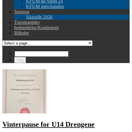
KFUM tøj Sport 24
KFUM merchandise
Sponsor
Aktuelle 2026
Træningstider
Indmeldelse/Kontingent
Billeder
Vinterpause for U14 Drengene