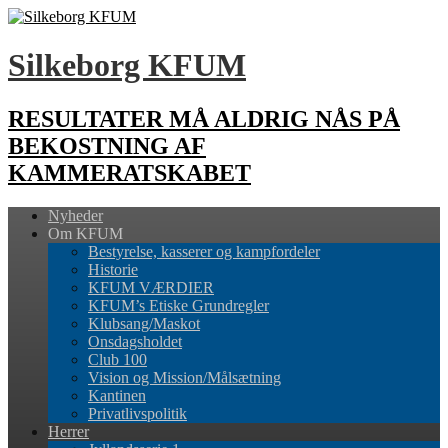
Silkeborg KFUM
RESULTATER MÅ ALDRIG NÅS PÅ
BEKOSTNING AF
KAMMERATSKABET
Nyheder
Om KFUM
Bestyrelse, kasserer og kampfordeler
Historie
KFUM VÆRDIER
KFUM’s Etiske Grundregler
Klubsang/Maskot
Onsdagsholdet
Club 100
Vision og Mission/Målsætning
Kantinen
Privatlivspolitik
Herrer