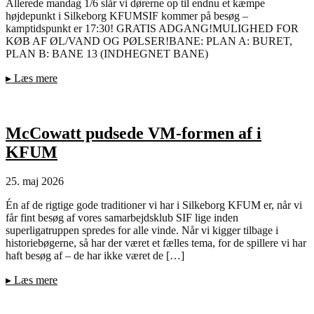
Allerede mandag 1/6 slår vi dørerne op til endnu et kæmpe
højdepunkt i Silkeborg KFUMSIF kommer på besøg –
kamptidspunkt er 17:30! GRATIS ADGANG!MULIGHED FOR
KØB AF ØL/VAND OG PØLSER!BANE: PLAN A: BURET,
PLAN B: BANE 13 (INDHEGNET BANE)
▸
Læs mere
McCowatt pudsede VM-formen af i
KFUM
25. maj 2026
Én af de rigtige gode traditioner vi har i Silkeborg KFUM er, når vi
får fint besøg af vores samarbejdsklub SIF lige inden
superligatruppen spredes for alle vinde. Når vi kigger tilbage i
historiebøgerne, så har der været et fælles tema, for de spillere vi har
haft besøg af – de har ikke været de […]
▸
Læs mere