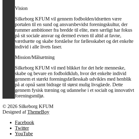
Vision
Silkeborg KFUM vil gennem fodbolden/idrætten være
portalen til en sund og ansvarsbevidst foreningskultur, der
rummer ambitioner fra bredde til elite, men særligt har fokus
på sit sociale ansvar og dermed evnen til altid at favne,
værdsætte og skabe forståelse for fællesskabet og det enkelte
individ i alle livets faser.
Mission/Målsætning
Silkeborg KFUM vil med blikket for det hele menneske,
skabe og bevare en fodboldklub, hvor det enkelte individ
gennem et stærkt foreningsfællesskab udvikles med henblik
på at opnå samt bidrage til størst mulig livsglæde. Dette
gennem fysisk træning og udannelse i et socialt og innovativt
foreningsmiljø.
© 2026 Silkeborg KFUM
Designed af
ThemeBoy
Facebook
Twitter
YouTube