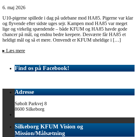
6. maj 2026
U10-pigerne spillede i dag på udebane mod HA85. Pigerne var klar
og flyvende efter sidste uges sejr. Kampen mod HA85 var meget
lige og virkelig spændende – både KFUM og HA85 havde gode
chancer på mål, og endnu bedre keepere. Desværre får HA85 et
heldigt mål og så et mere. Omvendt er KFUM uheldige i […]
▸
Læs mere
Find os på Facebook!
Adresse
Søholt Parkvej 8
8600 Silkeborg
Silkeborg KFUM Vision og
Mission/Målsætning