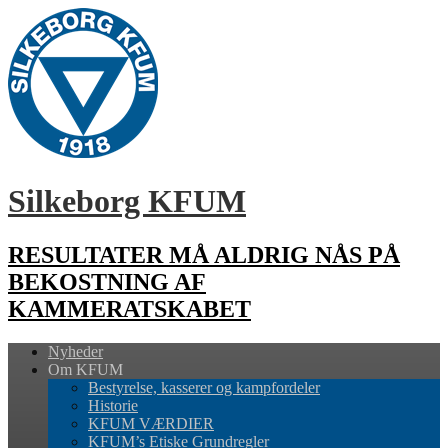
Silkeborg KFUM
RESULTATER MÅ ALDRIG NÅS PÅ
BEKOSTNING AF
KAMMERATSKABET
Nyheder
Om KFUM
Bestyrelse, kasserer og kampfordeler
Historie
KFUM VÆRDIER
KFUM’s Etiske Grundregler