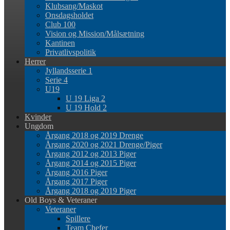
Klubsang/Maskot
Onsdagsholdet
Club 100
Vision og Mission/Målsætning
Kantinen
Privatlivspolitik
Herrer
Jyllandsserie 1
Serie 4
U19
U 19 Liga 2
U 19 Hold 2
Kvinder
Ungdom
Årgang 2018 og 2019 Drenge
Årgang 2020 og 2021 Drenge/Piger
Årgang 2012 og 2013 Piger
Årgang 2014 og 2015 Piger
Årgang 2016 Piger
Årgang 2017 Piger
Årgang 2018 og 2019 Piger
Old Boys & Veteraner
Veteraner
Spillere
Team Chefer