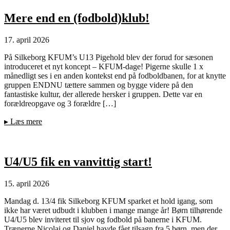
Mere end en (fodbold)klub!
17. april 2026
På Silkeborg KFUM’s U13 Pigehold blev der forud for sæsonen
introduceret et nyt koncept – KFUM-dage! Pigerne skulle 1 x
månedligt ses i en anden kontekst end på fodboldbanen, for at knytte
gruppen ENDNU tættere sammen og bygge videre på den
fantastiske kultur, der allerede hersker i gruppen. Dette var en
forældreopgave og 3 forældre […]
▸
Læs mere
U4/U5 fik en vanvittig start!
15. april 2026
Mandag d. 13/4 fik Silkeborg KFUM sparket et hold igang, som
ikke har været udbudt i klubben i mange mange år! Børn tilhørende
U4/U5 blev inviteret til sjov og fodbold på banerne i KFUM.
Trænerne Nicolai og Daniel havde fået tilsagn fra 5 børn, men der