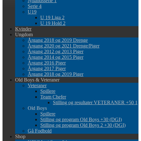
Jyllandsserie 1
Serie 4
U19
U 19 Liga 2
U 19 Hold 2
Kvinder
Ungdom
Årgang 2018 og 2019 Drenge
Årgang 2020 og 2021 Drenge/Piger
Årgang 2012 og 2013 Piger
Årgang 2014 og 2015 Piger
Årgang 2016 Piger
Årgang 2017 Piger
Årgang 2018 og 2019 Piger
Old Boys & Veteraner
Veteraner
Spillere
Team Chefer
Stilling og resultater VETERANER +50 1
Old Boys
Spillere
Stilling og program Old Boys +30 (DGI)
Stilling og program Old Boys 2 +30 (DGI)
Gå Fodbold
Shop