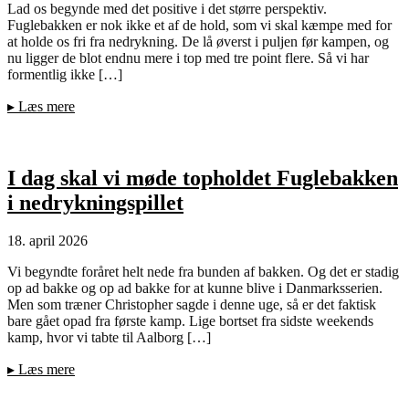
Lad os begynde med det positive i det større perspektiv.
Fuglebakken er nok ikke et af de hold, som vi skal kæmpe med for
at holde os fri fra nedrykning. De lå øverst i puljen før kampen, og
nu ligger de blot endnu mere i top med tre point flere. Så vi har
formentlig ikke […]
▸
Læs mere
I dag skal vi møde topholdet Fuglebakken
i nedrykningspillet
18. april 2026
Vi begyndte foråret helt nede fra bunden af bakken. Og det er stadig
op ad bakke og op ad bakke for at kunne blive i Danmarksserien.
Men som træner Christopher sagde i denne uge, så er det faktisk
bare gået opad fra første kamp. Lige bortset fra sidste weekends
kamp, hvor vi tabte til Aalborg […]
▸
Læs mere