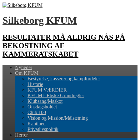
Silkeborg KFUM
RESULTATER MÅ ALDRIG NÅS PÅ
BEKOSTNING AF
KAMMERATSKABET
Nyheder
Om KFUM
Bestyrelse, kasserer og kampfordeler
Historie
KFUM VÆRDIER
KFUM’s Etiske Grundregler
Klubsang/Maskot
Onsdagsholdet
Club 100
Vision og Mission/Målsætning
Kantinen
Privatlivspolitik
Herrer