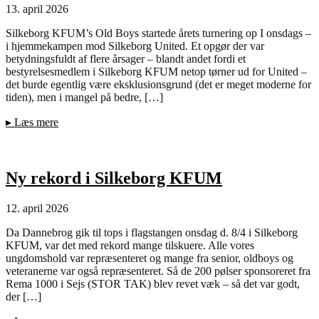
13. april 2026
Silkeborg KFUM’s Old Boys startede årets turnering op I onsdags –
i hjemmekampen mod Silkeborg United. Et opgør der var
betydningsfuldt af flere årsager – blandt andet fordi et
bestyrelsesmedlem i Silkeborg KFUM netop tørner ud for United –
det burde egentlig være eksklusionsgrund (det er meget moderne for
tiden), men i mangel på bedre, […]
▸
Læs mere
Ny rekord i Silkeborg KFUM
12. april 2026
Da Dannebrog gik til tops i flagstangen onsdag d. 8/4 i Silkeborg
KFUM, var det med rekord mange tilskuere. Alle vores
ungdomshold var repræsenteret og mange fra senior, oldboys og
veteranerne var også repræsenteret. Så de 200 pølser sponsoreret fra
Rema 1000 i Sejs (STOR TAK) blev revet væk – så det var godt,
der […]