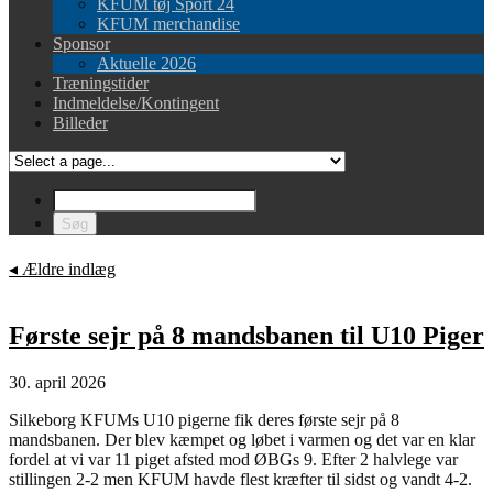
KFUM tøj Sport 24
KFUM merchandise
Sponsor
Aktuelle 2026
Træningstider
Indmeldelse/Kontingent
Billeder
◂
Ældre indlæg
Første sejr på 8 mandsbanen til U10 Piger
30. april 2026
Silkeborg KFUMs U10 pigerne fik deres første sejr på 8
mandsbanen. Der blev kæmpet og løbet i varmen og det var en klar
fordel at vi var 11 piget afsted mod ØBGs 9. Efter 2 halvlege var
stillingen 2-2 men KFUM havde flest kræfter til sidst og vandt 4-2.