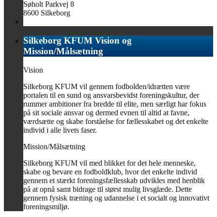
Søholt Parkvej 8
8600 Silkeborg
Silkeborg KFUM Vision og
Mission/Målsætning
Vision
Silkeborg KFUM vil gennem fodbolden/idrætten være
portalen til en sund og ansvarsbevidst foreningskultur, der
rummer ambitioner fra bredde til elite, men særligt har fokus
på sit sociale ansvar og dermed evnen til altid at favne,
værdsætte og skabe forståelse for fællesskabet og det enkelte
individ i alle livets faser.
Mission/Målsætning
Silkeborg KFUM vil med blikket for det hele menneske,
skabe og bevare en fodboldklub, hvor det enkelte individ
gennem et stærkt foreningsfællesskab udvikles med henblik
på at opnå samt bidrage til størst mulig livsglæde. Dette
gennem fysisk træning og udannelse i et socialt og innovativt
foreningsmiljø.