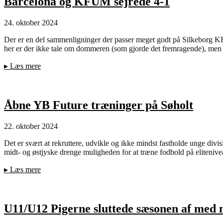
Barcelona og KFUM sejrede 4-1
24. oktober 2024
Der er en del sammenligninger der passer meget godt på Silkeborg KF
her er der ikke tale om dommeren (som gjorde det fremragende), me
▸
Læs mere
Åbne YB Future træninger på Søholt
22. oktober 2024
Det er svært at rekruttere, udvikle og ikke mindst fastholde unge divis
midt- og østjyske drenge muligheden for at træne fodbold på eliteniveau 
▸
Læs mere
U11/U12 Pigerne sluttede sæsonen af med