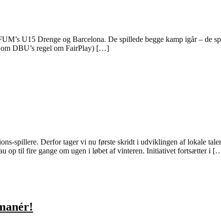
UM’s U15 Drenge og Barcelona. De spillede begge kamp igår – de spill
n om DBU’s regel om FairPlay) […]
ions-spillere. Derfor tager vi nu første skridt i udviklingen af lokale ta
op til fire gange om ugen i løbet af vinteren. Initiativet fortsætter i [
 manér!