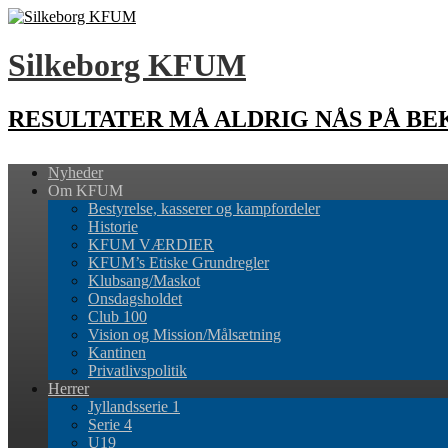
Silkeborg KFUM
RESULTATER MÅ ALDRIG NÅS PÅ B
Nyheder
Om KFUM
Bestyrelse, kasserer og kampfordeler
Historie
KFUM VÆRDIER
KFUM’s Etiske Grundregler
Klubsang/Maskot
Onsdagsholdet
Club 100
Vision og Mission/Målsætning
Kantinen
Privatlivspolitik
Herrer
Jyllandsserie 1
Serie 4
U19