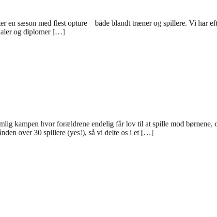
r en sæson med flest opture – både blandt træner og spillere. Vi har eft
okaler og diplomer […]
lig kampen hvor forældrene endelig får lov til at spille mod børnene, 
nden over 30 spillere (yes!), så vi delte os i et […]