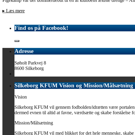
Pigekamp var der dommerdebut til én af klubbens ældste drenge – Alf
▸
Læs mere
Find os på Facebook!
Adresse
Søholt Parkvej 8
8600 Silkeborg
Silkeborg KFUM Vision og Mission/Målsætning
Vision
Silkeborg KFUM vil gennem fodbolden/idrætten være portalen til 
dermed evnen til altid at favne, værdsætte og skabe forståelse for
Mission/Målsætning
Silkeborg KFUM vil med blikket for det hele menneske, skabe o