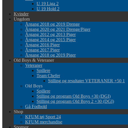
U 19 Liga 2
U 19 Hold 2
Kvinder
Ungdom
Årgang 2018 og 2019 Drenge
Årgang 2020 og 2021 Drenge/Piger
Årgang 2012 og 2013 Piger
Årgang 2014 og 2015 Piger
Årgang 2016 Piger
Årgang 2017 Piger
Årgang 2018 og 2019 Piger
Old Boys & Veteraner
Veteraner
Spillere
Team Chefer
Stilling og resultater VETERANER +50 1
Old Boys
Spillere
Stilling og program Old Boys +30 (DGI)
Stilling og program Old Boys 2 +30 (DGI)
Gå Fodbold
Shop
KFUM tøj Sport 24
KFUM merchandise
Sponsor