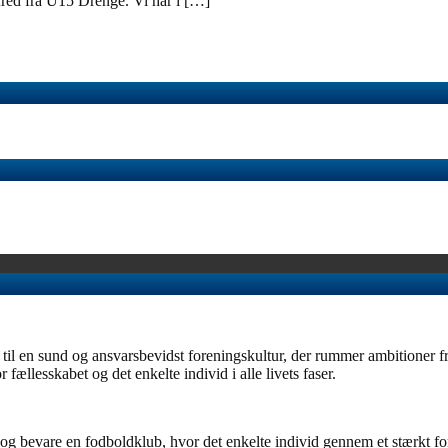
red fra U15 Drenge. Vi har i […]
en sund og ansvarsbevidst foreningskultur, der rummer ambitioner fra b
 fællesskabet og det enkelte individ i alle livets faser.
g bevare en fodboldklub, hvor det enkelte individ gennem et stærkt for