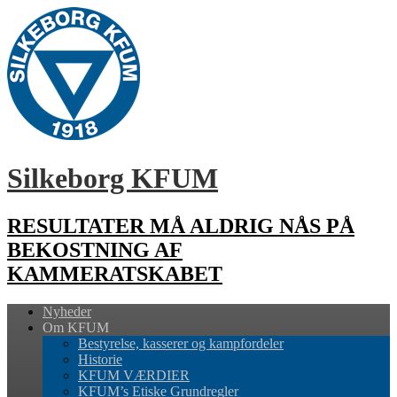
Silkeborg KFUM
RESULTATER MÅ ALDRIG NÅS PÅ
BEKOSTNING AF
KAMMERATSKABET
Nyheder
Om KFUM
Bestyrelse, kasserer og kampfordeler
Historie
KFUM VÆRDIER
KFUM’s Etiske Grundregler