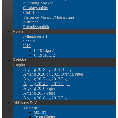
Klubsang/Maskot
Onsdagsholdet
Club 100
Vision og Mission/Målsætning
Kantinen
Privatlivspolitik
Herrer
Jyllandsserie 1
Serie 4
U19
U 19 Liga 2
U 19 Hold 2
Kvinder
Ungdom
Årgang 2018 og 2019 Drenge
Årgang 2020 og 2021 Drenge/Piger
Årgang 2012 og 2013 Piger
Årgang 2014 og 2015 Piger
Årgang 2016 Piger
Årgang 2017 Piger
Årgang 2018 og 2019 Piger
Old Boys & Veteraner
Veteraner
Spillere
Team Chefer