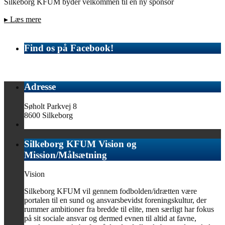
Silkeborg KFUM byder velkommen til en ny sponsor
▸
Læs mere
Find os på Facebook!
Adresse
Søholt Parkvej 8
8600 Silkeborg
Silkeborg KFUM Vision og
Mission/Målsætning
Vision
Silkeborg KFUM vil gennem fodbolden/idrætten være
portalen til en sund og ansvarsbevidst foreningskultur, der
rummer ambitioner fra bredde til elite, men særligt har fokus
på sit sociale ansvar og dermed evnen til altid at favne,