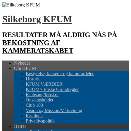
Silkeborg KFUM
RESULTATER MÅ ALDRIG NÅS PÅ
BEKOSTNING AF
KAMMERATSKABET
Nyheder
Om KFUM
Bestyrelse, kasserer og kampfordeler
Historie
KFUM VÆRDIER
KFUM’s Etiske Grundregler
Klubsang/Maskot
Onsdagsholdet
Club 100
Vision og Mission/Målsætning
Kantinen
Privatlivspolitik
Herrer