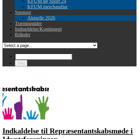
KFUM tøj Sport 24
KFUM merchandise
Sponsor
Aktuelle 2026
Træningstider
Indmeldelse/Kontingent
Billeder
Indkaldelse til Repræsentantskabsmøde i