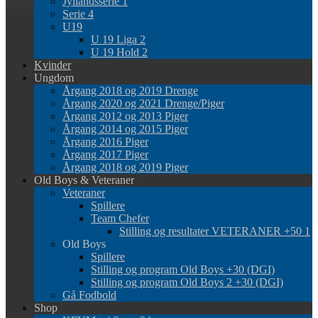
Jyllandsserie 1
Serie 4
U19
U 19 Liga 2
U 19 Hold 2
Kvinder
Ungdom
Årgang 2018 og 2019 Drenge
Årgang 2020 og 2021 Drenge/Piger
Årgang 2012 og 2013 Piger
Årgang 2014 og 2015 Piger
Årgang 2016 Piger
Årgang 2017 Piger
Årgang 2018 og 2019 Piger
Old Boys & Veteraner
Veteraner
Spillere
Team Chefer
Stilling og resultater VETERANER +50 1
Old Boys
Spillere
Stilling og program Old Boys +30 (DGI)
Stilling og program Old Boys 2 +30 (DGI)
Gå Fodbold
Shop