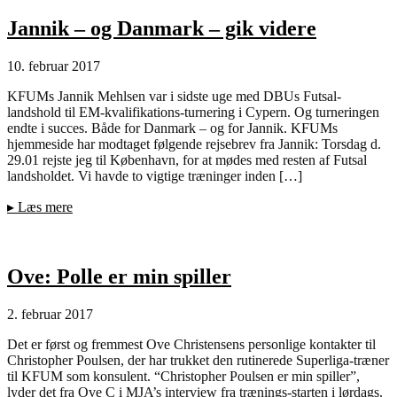
Jannik – og Danmark – gik videre
10. februar 2017
KFUMs Jannik Mehlsen var i sidste uge med DBUs Futsal-
landshold til EM-kvalifikations-turnering i Cypern. Og turneringen
endte i succes. Både for Danmark – og for Jannik. KFUMs
hjemmeside har modtaget følgende rejsebrev fra Jannik: Torsdag d.
29.01 rejste jeg til København, for at mødes med resten af Futsal
landsholdet. Vi havde to vigtige træninger inden […]
▸
Læs mere
Ove: Polle er min spiller
2. februar 2017
Det er først og fremmest Ove Christensens personlige kontakter til
Christopher Poulsen, der har trukket den rutinerede Superliga-træner
til KFUM som konsulent. “Christopher Poulsen er min spiller”,
lyder det fra Ove C i MJA’s interview fra trænings-starten i lørdags.