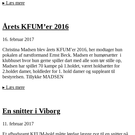
▸
Læs mere
Årets KFUM’er 2016
16. februar 2017
Christina Madsen blev årets KFUM’er 2016, her modtager hun
pokalen af næstformand Ernst Beck. Madsen er humørsætter i
klubhuset hvor hun gerne spiller dart med alle som tør stille op,
Madsen har spillet 70 kampe på 1.holdet, været holdsætter for
2.holdet damer, holdleder for 1. hold damer og suppleant til
bestyrelsen. Tillykke MADSEN
▸
Læs mere
En snitter i Viborg
11. februar 2017
Et afbudsramt KFUM-hold måtte lørdag lægge ryg til en snitter på