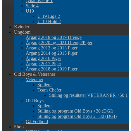
Jyllandsserie 1
Serie 4
U19
U 19 Liga 2
U 19 Hold 2
Kvinder
Ungdom
Årgang 2018 og 2019 Drenge
Årgang 2020 og 2021 Drenge/Piger
Årgang 2012 og 2013 Piger
Årgang 2014 og 2015 Piger
Årgang 2016 Piger
Årgang 2017 Piger
Årgang 2018 og 2019 Piger
Old Boys & Veteraner
Veteraner
Spillere
Team Chefer
Stilling og resultater VETERANER +50 1
Old Boys
Spillere
Stilling og program Old Boys +30 (DGI)
Stilling og program Old Boys 2 +30 (DGI)
Gå Fodbold
Shop