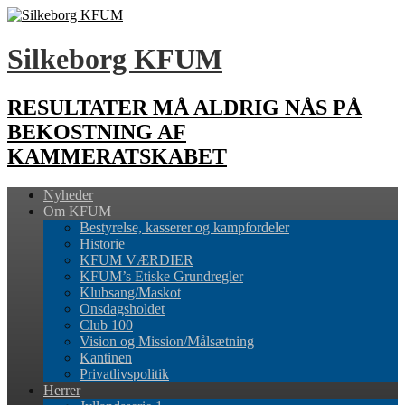
Silkeborg KFUM
RESULTATER MÅ ALDRIG NÅS PÅ
BEKOSTNING AF
KAMMERATSKABET
Nyheder
Om KFUM
Bestyrelse, kasserer og kampfordeler
Historie
KFUM VÆRDIER
KFUM’s Etiske Grundregler
Klubsang/Maskot
Onsdagsholdet
Club 100
Vision og Mission/Målsætning
Kantinen
Privatlivspolitik
Herrer