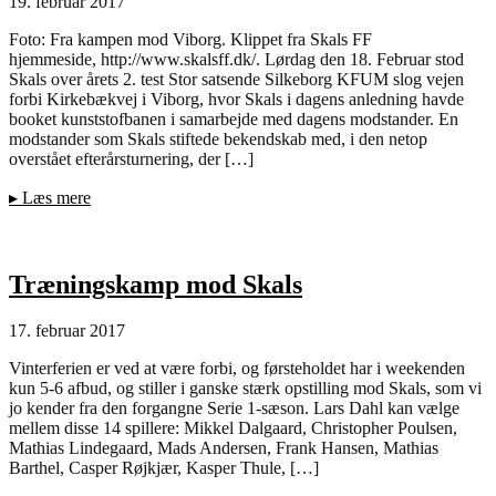
19. februar 2017
Foto: Fra kampen mod Viborg. Klippet fra Skals FF
hjemmeside, http://www.skalsff.dk/. Lørdag den 18. Februar stod
Skals over årets 2. test Stor satsende Silkeborg KFUM slog vejen
forbi Kirkebækvej i Viborg, hvor Skals i dagens anledning havde
booket kunststofbanen i samarbejde med dagens modstander. En
modstander som Skals stiftede bekendskab med, i den netop
overstået efterårsturnering, der […]
▸
Læs mere
Træningskamp mod Skals
17. februar 2017
Vinterferien er ved at være forbi, og førsteholdet har i weekenden
kun 5-6 afbud, og stiller i ganske stærk opstilling mod Skals, som vi
jo kender fra den forgangne Serie 1-sæson. Lars Dahl kan vælge
mellem disse 14 spillere: Mikkel Dalgaard, Christopher Poulsen,
Mathias Lindegaard, Mads Andersen, Frank Hansen, Mathias
Barthel, Casper Røjkjær, Kasper Thule, […]