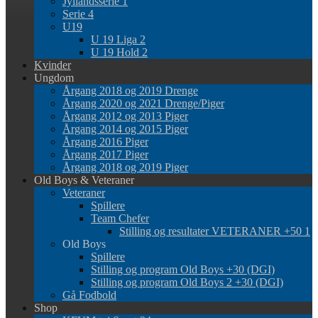
Jyllandsserie 1
Serie 4
U19
U 19 Liga 2
U 19 Hold 2
Kvinder
Ungdom
Årgang 2018 og 2019 Drenge
Årgang 2020 og 2021 Drenge/Piger
Årgang 2012 og 2013 Piger
Årgang 2014 og 2015 Piger
Årgang 2016 Piger
Årgang 2017 Piger
Årgang 2018 og 2019 Piger
Old Boys & Veteraner
Veteraner
Spillere
Team Chefer
Stilling og resultater VETERANER +50 1
Old Boys
Spillere
Stilling og program Old Boys +30 (DGI)
Stilling og program Old Boys 2 +30 (DGI)
Gå Fodbold
Shop