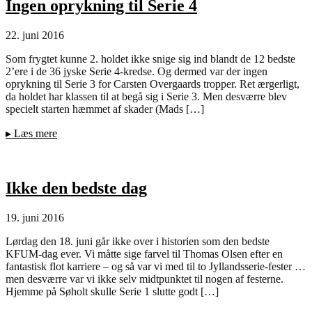
Ingen oprykning til Serie 4
22. juni 2016
Som frygtet kunne 2. holdet ikke snige sig ind blandt de 12 bedste
2’ere i de 36 jyske Serie 4-kredse. Og dermed var der ingen
oprykning til Serie 3 for Carsten Overgaards tropper. Ret ærgerligt,
da holdet har klassen til at begå sig i Serie 3. Men desværre blev
specielt starten hæmmet af skader (Mads […]
▸
Læs mere
Ikke den bedste dag
19. juni 2016
Lørdag den 18. juni går ikke over i historien som den bedste
KFUM-dag ever. Vi måtte sige farvel til Thomas Olsen efter en
fantastisk flot karriere – og så var vi med til to Jyllandsserie-fester …
men desværre var vi ikke selv midtpunktet til nogen af festerne.
Hjemme på Søholt skulle Serie 1 slutte godt […]