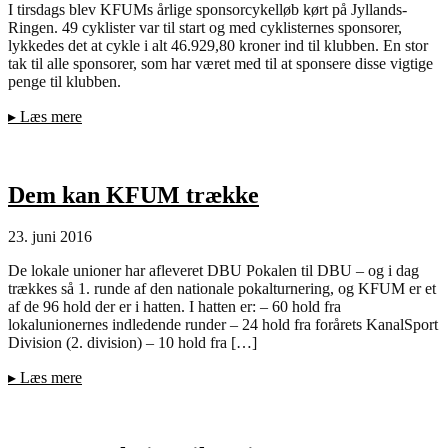
I tirsdags blev KFUMs årlige sponsorcykelløb kørt på Jyllands-
Ringen. 49 cyklister var til start og med cyklisternes sponsorer,
lykkedes det at cykle i alt 46.929,80 kroner ind til klubben. En stor
tak til alle sponsorer, som har været med til at sponsere disse vigtige
penge til klubben.
▸
Læs mere
Dem kan KFUM trække
23. juni 2016
De lokale unioner har afleveret DBU Pokalen til DBU – og i dag
trækkes så 1. runde af den nationale pokalturnering, og KFUM er et
af de 96 hold der er i hatten. I hatten er: – 60 hold fra
lokalunionernes indledende runder – 24 hold fra forårets KanalSport
Division (2. division) – 10 hold fra […]
▸
Læs mere