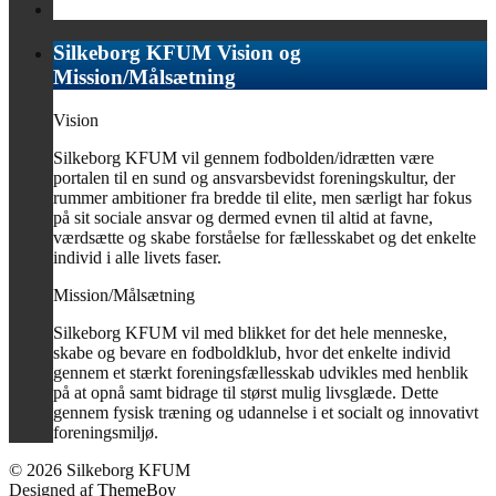
Silkeborg KFUM Vision og
Mission/Målsætning
Vision
Silkeborg KFUM vil gennem fodbolden/idrætten være
portalen til en sund og ansvarsbevidst foreningskultur, der
rummer ambitioner fra bredde til elite, men særligt har fokus
på sit sociale ansvar og dermed evnen til altid at favne,
værdsætte og skabe forståelse for fællesskabet og det enkelte
individ i alle livets faser.
Mission/Målsætning
Silkeborg KFUM vil med blikket for det hele menneske,
skabe og bevare en fodboldklub, hvor det enkelte individ
gennem et stærkt foreningsfællesskab udvikles med henblik
på at opnå samt bidrage til størst mulig livsglæde. Dette
gennem fysisk træning og udannelse i et socialt og innovativt
foreningsmiljø.
© 2026 Silkeborg KFUM
Designed af
ThemeBoy