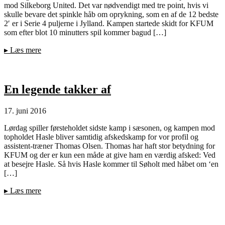
mod Silkeborg United. Det var nødvendigt med tre point, hvis vi
skulle bevare det spinkle håb om oprykning, som en af de 12 bedste
2′ er i Serie 4 puljerne i Jylland. Kampen startede skidt for KFUM
som efter blot 10 minutters spil kommer bagud […]
▸
Læs mere
En legende takker af
17. juni 2016
Lørdag spiller førsteholdet sidste kamp i sæsonen, og kampen mod
topholdet Hasle bliver samtidig afskedskamp for vor profil og
assistent-træner Thomas Olsen. Thomas har haft stor betydning for
KFUM og der er kun een måde at give ham en værdig afsked: Ved
at besejre Hasle. Så hvis Hasle kommer til Søholt med håbet om ‘en
[…]
▸
Læs mere