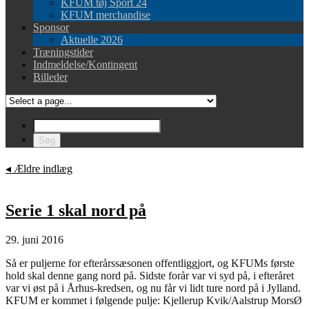
KFUM tøj Sport 24
KFUM merchandise
Sponsor
Aktuelle 2026
Træningstider
Indmeldelse/Kontingent
Billeder
◂
Ældre indlæg
Serie 1 skal nord på
29. juni 2016
Så er puljerne for efterårssæsonen offentliggjort, og KFUMs første
hold skal denne gang nord på. Sidste forår var vi syd på, i efteråret
var vi øst på i Århus-kredsen, og nu får vi lidt ture nord på i Jylland.
KFUM er kommet i følgende pulje: Kjellerup Kvik/Aalstrup MorsØ