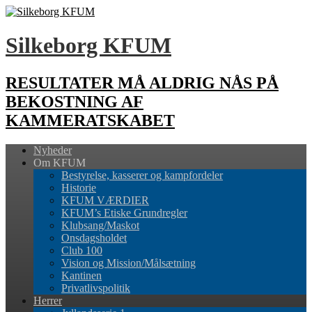
Silkeborg KFUM
RESULTATER MÅ ALDRIG NÅS PÅ
BEKOSTNING AF
KAMMERATSKABET
Nyheder
Om KFUM
Bestyrelse, kasserer og kampfordeler
Historie
KFUM VÆRDIER
KFUM’s Etiske Grundregler
Klubsang/Maskot
Onsdagsholdet
Club 100
Vision og Mission/Målsætning
Kantinen
Privatlivspolitik
Herrer