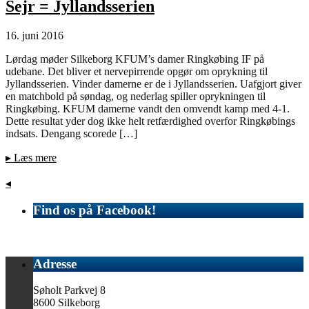
Sejr = Jyllandsserien
16. juni 2016
Lørdag møder Silkeborg KFUM’s damer Ringkøbing IF på
udebane. Det bliver et nervepirrende opgør om oprykning til
Jyllandsserien. Vinder damerne er de i Jyllandsserien. Uafgjort giver
en matchbold på søndag, og nederlag spiller oprykningen til
Ringkøbing. KFUM damerne vandt den omvendt kamp med 4-1.
Dette resultat yder dog ikke helt retfærdighed overfor Ringkøbings
indsats. Dengang scorede […]
▸
Læs mere
◂
Find os på Facebook!
Adresse
Søholt Parkvej 8
8600 Silkeborg